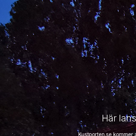
Här lans
Kustporten.se kommer at