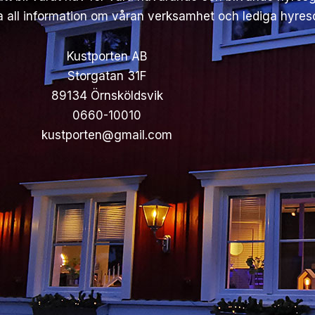
 all information om våran verksamhet och lediga hyreso
Kustporten AB
Storgatan 31F
89134 Örnsköldsvik
0660-10010
kustporten@gmail.com